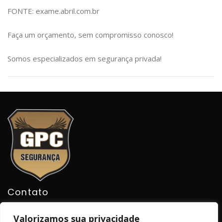
FONTE: exame.abril.com.br
Faça um orçamento, sem compromisso conosco!
Somos especializados em segurança privada!
Contato
Valorizamos sua privacidade
54.98146-5854